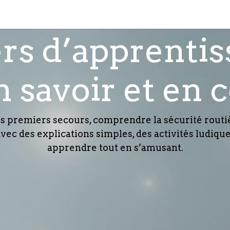
tez-nous
rs d’apprenti
 savoir et en 
les premiers secours, comprendre la sécurité rout
ec des explications simples, des activités ludiques
apprendre tout en s’amusant.