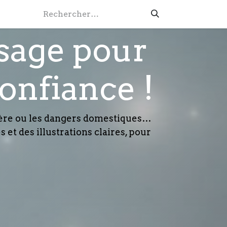
ssage pour
confiance !
ière ou les dangers domestiques…
 et des illustrations claires, pour