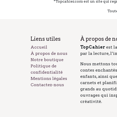
*Topcahier.com est un site qui reg
Toute
Liens utiles
À propos de n
Accueil
TopCahier
est l
À propos de nous
par la lecture, l’
Notre boutique
Nous mettons tou
Politique de
contes enchantés 
confidentialité
enfants, ainsi qu
Mentions légales
carnets et planif
Contactez-nous
grands au quotidi
ouvrages qui insp
créativité.