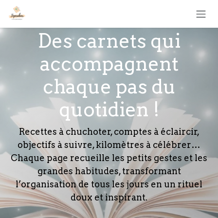
Se rendre au contenu
Des carnets qui
accompagnent
chaque pas du
quotidien !
Recettes à chuchoter, comptes à éclaircir,
objectifs à suivre, kilomètres à célébrer…
Chaque page recueille les petits gestes et les
grandes habitudes, transformant
l’organisation de tous les jours en un rituel
doux et inspirant.